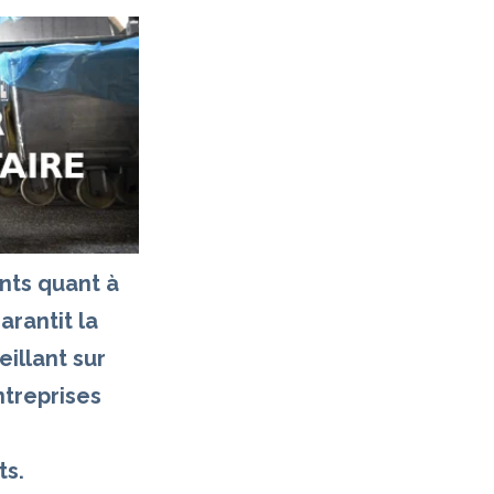
ants quant à
arantit la
eillant sur
ntreprises
ts.