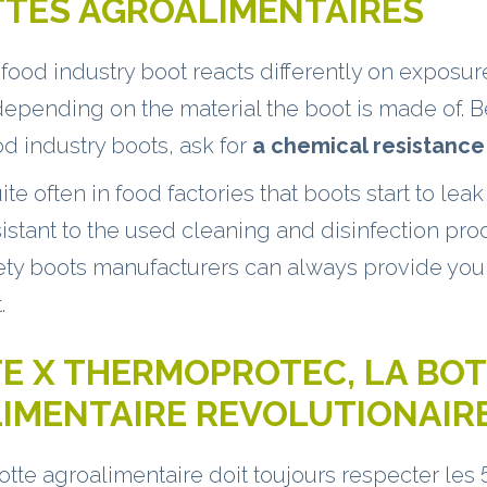
TTES AGROALIMENTAIRES
 food industry boot reacts differently on exposur
epending on the material the boot is made of. B
d industry boots, ask for
a chemical resistance 
te often in food factories that boots start to le
esistant to the used cleaning and disinfection pro
ety boots manufacturers can always provide you
.
TE X THERMOPROTEC, LA BO
IMENTAIRE REVOLUTIONAIR
te agroalimentaire doit toujours respecter les 