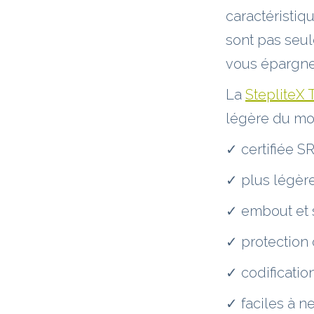
caractéristiq
sont pas seu
vous épargne
La
StepliteX
légère du mo
✓ certifiée S
✓ plus légèr
✓ embout et 
✓ protection 
✓ codificatio
✓ faciles à n