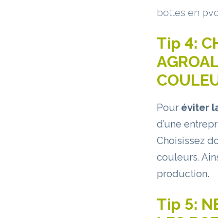
bottes en pv
Tip 4:
C
AGROAL
COULE
Pour
éviter 
d’une entrepr
Choisissez do
couleurs. Ain
production.
Tip 5:
N