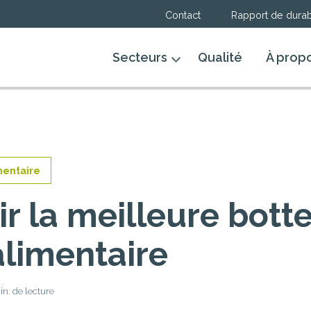
Contact
Rapport de durabi
Secteurs
Qualité
À prop
mentaire
ir la meilleure bott
limentaire
in. de lecture