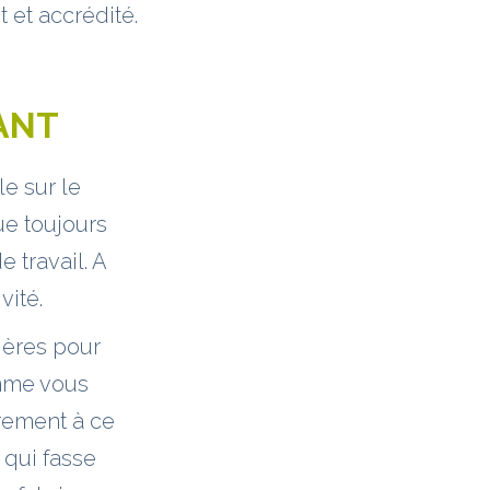
 et accrédité.
ANT
e sur le
ue toujours
e travail. A
vité.
gères pour
omme vous
rement à ce
 qui fasse