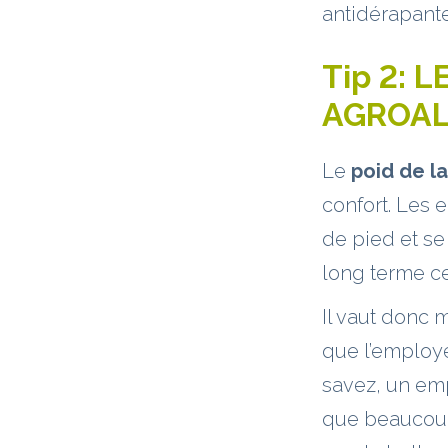
antidérapant
Tip 2:
L
AGROAL
Le
poid de l
confort. Les 
de pied et s
long terme cel
Il vaut donc 
que l’employ
savez, un em
que beaucoup 