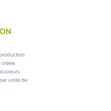
ION
 production
 créée.
plusieurs
par unité de