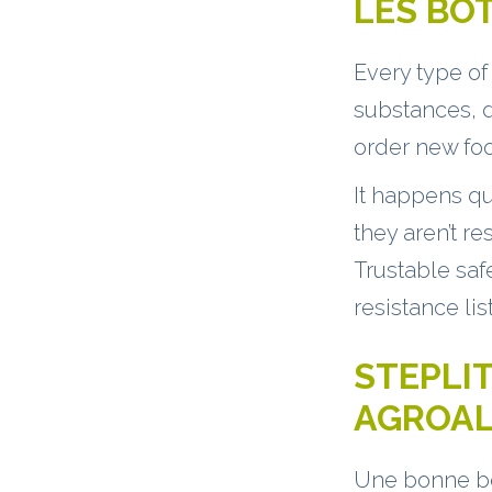
LES BO
Every type of
substances, d
order new foo
It happens qui
they aren’t r
Trustable saf
resistance list
STEPLI
AGROAL
Une bonne bot