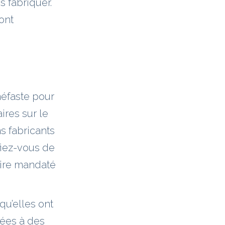
s fabriquer.
ont
néfaste pour
ires sur le
s fabricants
fiez-vous de
oire mandaté
u’elles ont
es à des