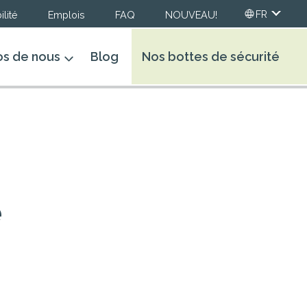
FR
lité
Emplois
FAQ
NOUVEAU!
os de nous
Blog
Nos bottes de sécurité
e