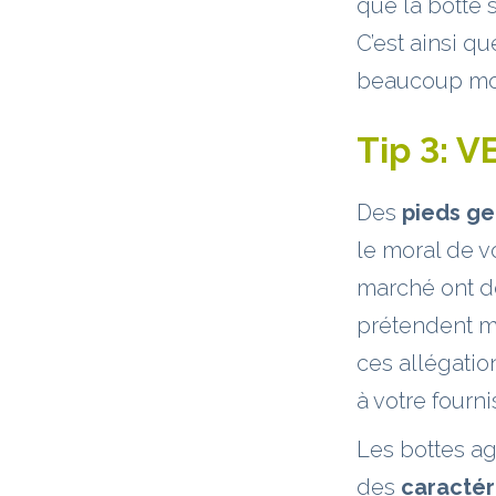
que la botte s
C’est ainsi q
beaucoup moi
Tip 3:
VE
Des
pieds ge
le moral de v
marché ont de
prétendent mê
ces allégatio
à votre fourni
Les bottes a
des
caractér