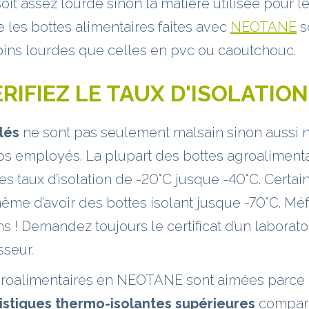
oit assez lourde sinon la matière utilisée pour le
ue les bottes alimentaires faites avec
NEOTANE
s
ns lourdes que celles en pvc ou caoutchouc.
RIFIEZ LE TAUX D'ISOLATION
lés
ne sont pas seulement malsain sinon aussi 
os employés. La plupart des bottes agroalimenta
s taux d’isolation de -20°C jusque -40°C. Certain
me d’avoir des bottes isolant jusque -70°C. Mé
ns ! Demandez toujours le certificat d’un laborat
sseur.
groalimentaires en NEOTANE sont aimées parce q
istiques thermo-isolantes supérieures
comparé