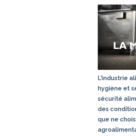
L’industrie a
hygiène et s
sécurité alim
des conditio
que ne choisi
agroalimenta