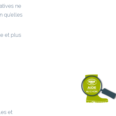
atives ne
 qu’elles
te et plus
les et