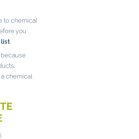
e to chemical
efore you
list
.
ak because
ducts.
 a chemical
TTE
E
5