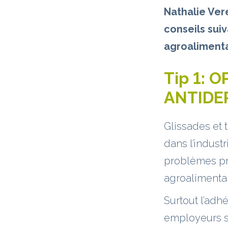
Nathalie Ver
conseils suiv
agroalimenta
Tip 1:
O
ANTIDE
Glissades et
dans l’indust
problèmes pr
agroalimentai
Surtout l’adh
employeurs so