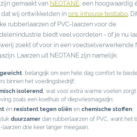
 zijn gemaakt van
NEOTANE
, een hoogwaardig 
 dat wij ontwikkelden in
ons inhouse testlabo
. D
eke rubberlaarzen of PVC-laarzen voor de
lenindustrie biedt veel voordelen - of je nu la
erij zoekt of voor in een voedselverwerkende f
zijn. Laarzen uit NEOTANE zijn namelijk:
n gewicht
, belangrijk om een hele dag comfort te bied
s binnen het voedingsbedrijf;
misch isolerend
, wat voor extra warme voeten zorgt
ing zoals een koelhuis of diepvriesmagazijn;
ht
én
resistent tegen oliën
en
chemische stoffen
;
stuk
duurzamer
dan rubberlaarzen of PVC, want het 
aarzen drie keer langer meegaan.