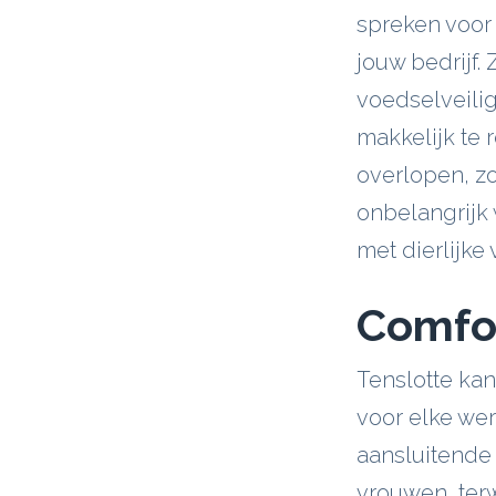
spreken voor
jouw bedrijf.
voedselveili
makkelijk te 
overlopen, zo
onbelangrijk 
met dierlijke
Comfo
Tenslotte kan
voor elke we
aansluitende
vrouwen, terw