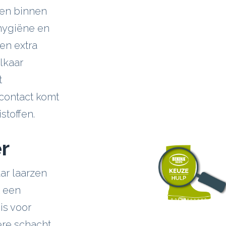
gen binnen
 hygiëne en
en extra
lkaar
t
 contact komt
stoffen.
r
aar laarzen
t een
is voor
ere schacht