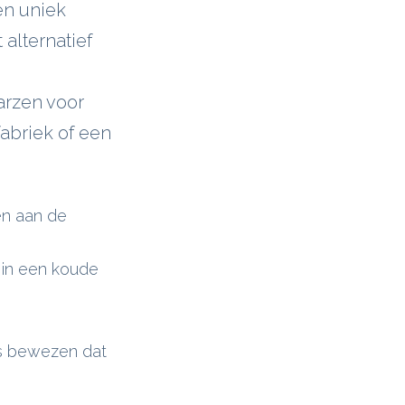
én uniek
it alternatief
arzen voor
abriek of een
en aan de
 in een koude
is bewezen dat