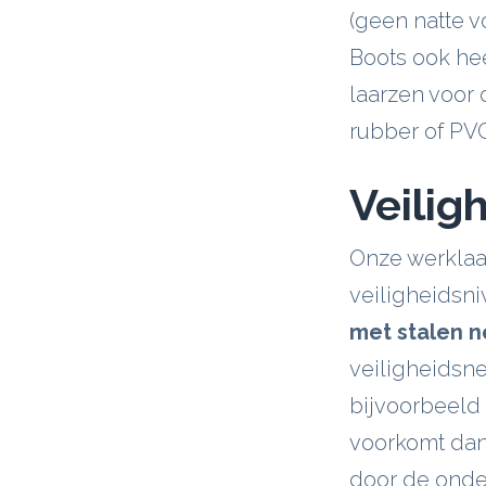
(geen natte vo
Boots ook he
laarzen voor 
rubber of PVC
Veilig
Onze werklaa
veiligheidsni
met stalen ne
veiligheidsne
bijvoorbeeld
voorkomt dan
door de onder