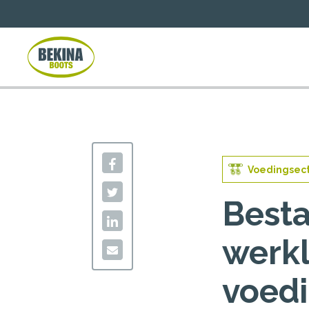
Voedingsec
Best
werkl
voedi