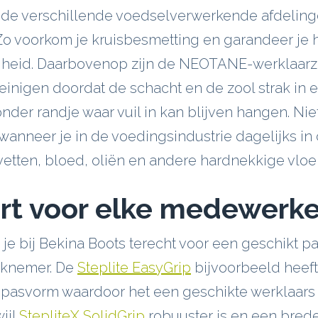
 de verschillende voedselverwerkende afdelin
 Zo voorkom je kruisbesmetting en garandeer je
gheid. Daarbovenop zijn de NEOTANE-werklaarz
reinigen doordat de schacht en de zool strak in e
nder randje waar vuil in kan blijven hangen. Nie
wanneer je in de voedingsindustrie dagelijks in
 vetten, bloed, oliën en andere hardnekkige vloei
rt voor elke medewerke
 je bij Bekina Boots terecht voor een geschikt p
rknemer. De
Steplite EasyGrip
bijvoorbeeld heef
 pasvorm waardoor het een geschikte werklaars 
ijl
StepliteX SolidGrip
robuuster is en een bred