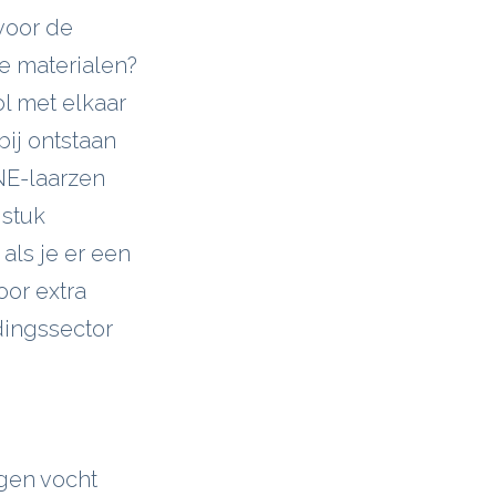
voor de
e materialen?
l met elkaar
ij ontstaan
NE-laarzen
 stuk
ls je er een
oor extra
dingssector
egen vocht