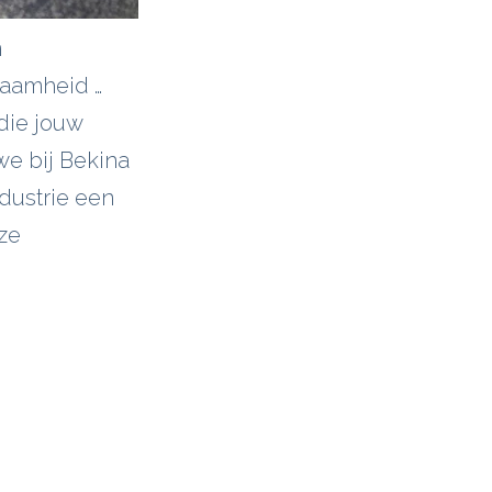
n
rzaamheid …
die jouw
we bij Bekina
ustrie een
ze