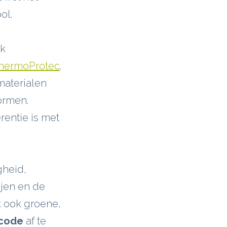
ol.
ok
ThermoProtec
.
materialen
ormen.
rentie is met
gheid,
ijen en de
k ook groene,
ncode
af te