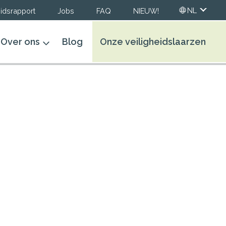
NL
idsrapport
Jobs
FAQ
NIEUW!
Over ons
Blog
Onze veiligheidslaarzen