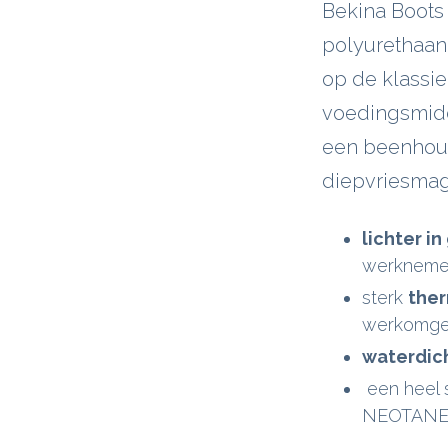
Bekina Boots
polyurethaan
op de klassi
voedingsmidde
een beenhouw
diepvriesmaga
lichter i
werknemer
sterk
ther
werkomgev
waterdic
een heel 
NEOTANE-l