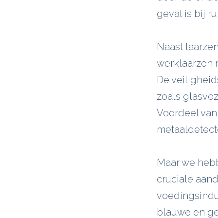
geval is bij 
Naast laarzen
werklaarzen 
De veiligheid
zoals glasvez
Voordeel van 
metaaldetect
Maar we hebb
cruciale aan
voedingsindus
blauwe en ge