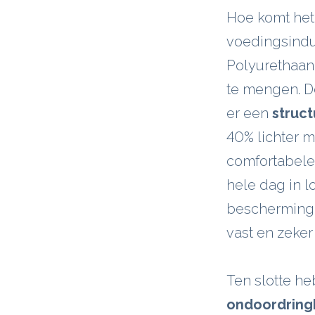
Hoe komt het
voedingsindu
Polyurethaan 
te mengen. De
er een
struct
40% lichter m
comfortabele
hele dag in l
bescherming 
vast en zeker
Ten slotte h
ondoordring