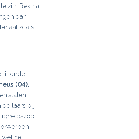
kte zijn Bekina
angen dan
eriaal zoals
chillende
neus (O4),
Een stalen
de laars bij
ligheidszool
voorwerpen
 wel het