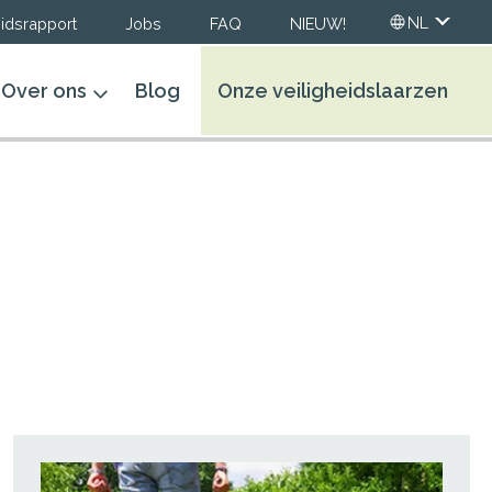
NL
idsrapport
Jobs
FAQ
NIEUW!
Over ons
Blog
Onze veiligheidslaarzen