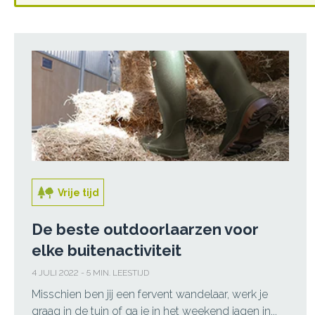
Vrije tijd
De beste outdoorlaarzen voor
elke buitenactiviteit
4 JULI 2022 - 5 MIN. LEESTIJD
Misschien ben jij een fervent wandelaar, werk je
graag in de tuin of ga je in het weekend jagen in...