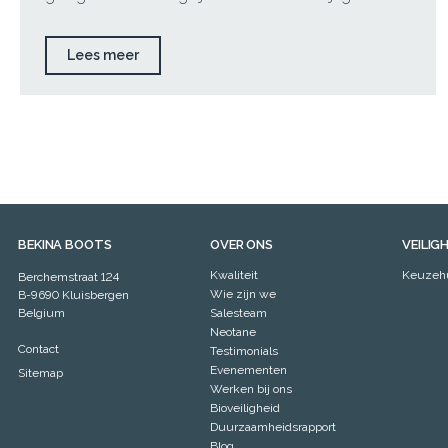
Lees meer
BEKINA BOOTS
OVER ONS
VEILIG
Kwaliteit
Keuzeh
Berchemstraat 124
Wie zijn we
B-9690 Kluisbergen
Belgium
Salesteam
Neotane
Contact
Testimonials
Evenementen
Sitemap
Werken bij ons
Bioveiligheid
Duurzaamheidsrapport
Blog