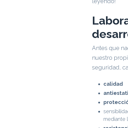
leyendo!
Labora
desarr
Antes que na
nuestro prop
seguridad, ca
calidad
antiestat
protecci
sensibilid
mediante 