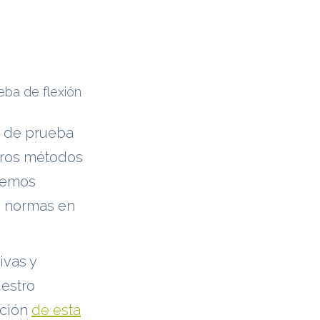
ba de flexión
s de prueba
tros métodos
odemos
s normas en
ivas y
uestro
ación
de esta