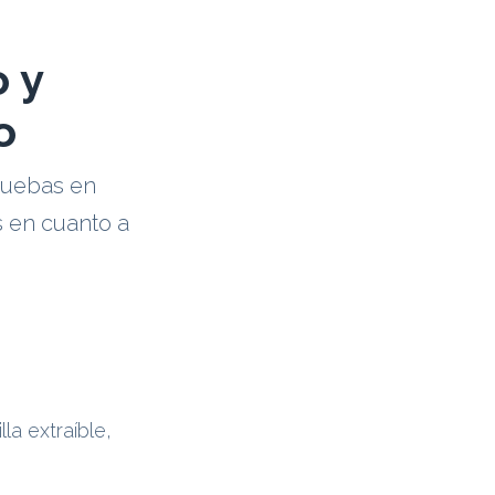
 y
o
ruebas en
 en cuanto a
illa extraíble,