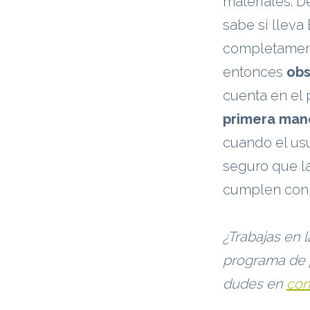
materiales. D
sabe si lleva
completament
entonces
obs
cuenta en el 
primera man
cuando el usu
seguro que la
cumplen con l
¿Trabajas en l
programa de p
dudes en
con