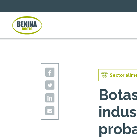
Sector alim
Botas
indus
prob