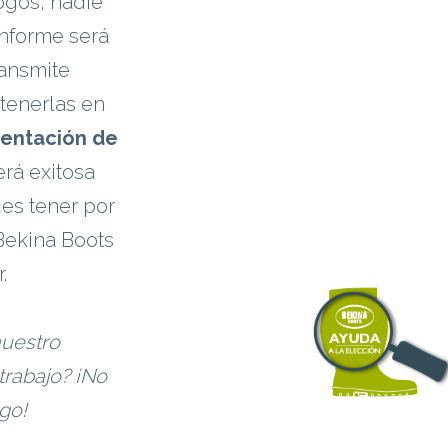
ogos, nadie
informe será
ansmite
tenerlas en
mentación de
erá exitosa
des tener por
 Bekina Boots
.
nuestro
trabajo? ¡No
go!