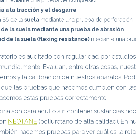
ia
mediante una prueba de compresión
ia a la tracción y el desgarre
n S5 de la
suela
mediante una prueba de perforación
de la suela mediante una prueba de abrasión
ad de la suela (flexing resistance)
mediante una prue
atorio es auditado con regularidad por estudio
mundialmente. Evalúan, entre otras cosas, nues
ernos y la calibración de nuestros aparatos. P
sí que las pruebas que hacemos cumplen con la
 hacemos estas pruebas correctamente.
ina son para adulto sin contener sustancias noc
con
NEOTANE
(poliuretano de alta calidad). En n
ambién hacemos pruebas para ver cuál es la rel