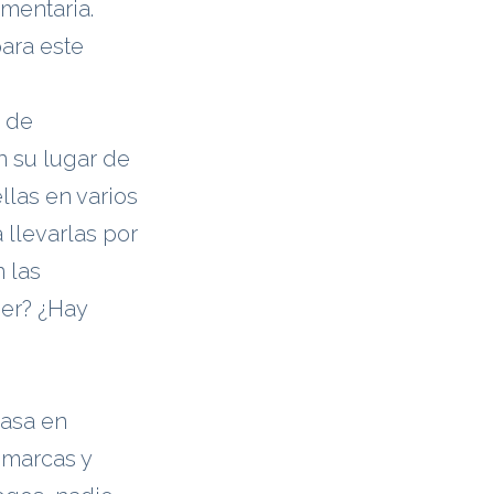
imentaria.
ara este
s de
n su lugar de
llas en varios
 llevarlas por
 las
ner? ¿Hay
basa en
 marcas y