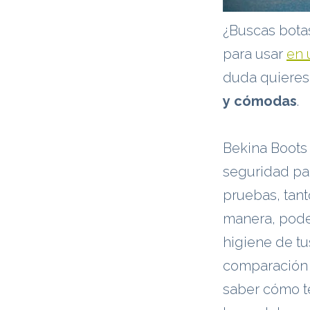
¿Buscas botas
para usar
en 
duda quieres
y cómodas
.
Bekina Boots 
seguridad par
pruebas, tan
manera, pode
higiene de t
comparación c
saber cómo t