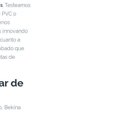
es
. Testeamos
e PVC o
menos
s innovando
 cuanto a
probado que
tas de
ar de
o, Bekina