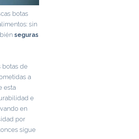
scas botas
limentos: sin
mbién
seguras
s botas de
sometidas a
e esta
urabilidad e
ovando en
sidad por
tonces sigue