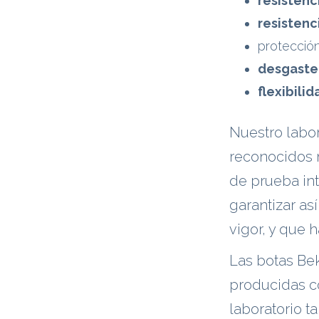
resistenc
resistenc
protecció
desgaste 
flexibilid
Nuestro labor
reconocidos 
de prueba int
garantizar a
vigor, y que
Las botas Bek
producidas 
laboratorio t