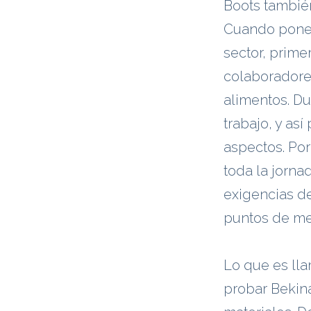
Boots tambié
Cuando ponem
sector, prim
colaboradore
alimentos. Du
trabajo, y as
aspectos. Por
toda la jorna
exigencias de
puntos de mej
Lo que es ll
probar Bekina